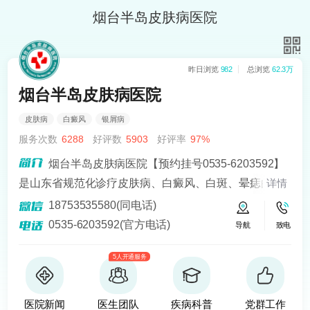
烟台半岛皮肤病医院
昨日浏览
982
总浏览
62.3万
烟台半岛皮肤病医院
皮肤病
白癜风
银屑病
服务次数
6288
好评数
5903
好评率
97%
烟台半岛皮肤病医院【预约挂号0535-6203592】
是山东省规范化诊疗皮肤病、白癜风、白斑、晕痣的医
详情
院。熟悉皮肤病科常见病、多发病、疑难病的诊治，尤
18753535580(同电话)
其擅长光化学疗法、窄波紫外线、308准分子激光以及外
0535-6203592(官方电话)
导航
致电
用药物治疗，比如氮芥乙醇、复方卡力孜然酊等，以及
5人开通服务
移植治疗白癜风，包括自体表皮移植、微小皮片移植、
自体培养黑素细胞移植等。
医院新闻
医生团队
疾病科普
党群工作