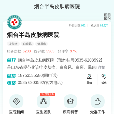
烟台半岛皮肤病医院
昨日浏览
982
总浏览
62.3万
烟台半岛皮肤病医院
皮肤病
白癜风
银屑病
服务次数
6288
好评数
5903
好评率
97%
烟台半岛皮肤病医院【预约挂号0535-6203592】
是山东省规范化诊疗皮肤病、白癜风、白斑、晕痣的医
详情
院。熟悉皮肤病科常见病、多发病、疑难病的诊治，尤
18753535580(同电话)
其擅长光化学疗法、窄波紫外线、308准分子激光以及外
0535-6203592(官方电话)
导航
致电
用药物治疗，比如氮芥乙醇、复方卡力孜然酊等，以及
5人开通服务
移植治疗白癜风，包括自体表皮移植、微小皮片移植、
自体培养黑素细胞移植等。
医院新闻
医生团队
疾病科普
党群工作