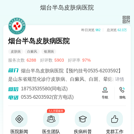
烟台半岛皮肤病医院
昨日浏览
982
总浏览
62.3万
烟台半岛皮肤病医院
皮肤病
白癜风
银屑病
服务次数
6288
好评数
5903
好评率
97%
烟台半岛皮肤病医院【预约挂号0535-6203592】
是山东省规范化诊疗皮肤病、白癜风、白斑、晕痣的医
详情
院。熟悉皮肤病科常见病、多发病、疑难病的诊治，尤
18753535580(同电话)
其擅长光化学疗法、窄波紫外线、308准分子激光以及外
0535-6203592(官方电话)
导航
致电
用药物治疗，比如氮芥乙醇、复方卡力孜然酊等，以及
5人开通服务
移植治疗白癜风，包括自体表皮移植、微小皮片移植、
自体培养黑素细胞移植等。
医院新闻
医生团队
疾病科普
党群工作