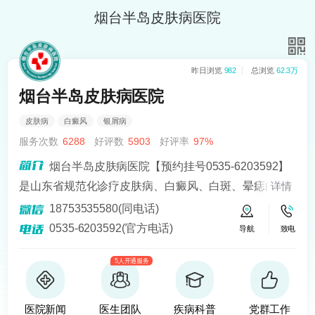
烟台半岛皮肤病医院
昨日浏览
982
总浏览
62.3万
烟台半岛皮肤病医院
皮肤病
白癜风
银屑病
服务次数
6288
好评数
5903
好评率
97%
烟台半岛皮肤病医院【预约挂号0535-6203592】
是山东省规范化诊疗皮肤病、白癜风、白斑、晕痣的医
详情
院。熟悉皮肤病科常见病、多发病、疑难病的诊治，尤
18753535580(同电话)
其擅长光化学疗法、窄波紫外线、308准分子激光以及外
0535-6203592(官方电话)
导航
致电
用药物治疗，比如氮芥乙醇、复方卡力孜然酊等，以及
5人开通服务
移植治疗白癜风，包括自体表皮移植、微小皮片移植、
自体培养黑素细胞移植等。
医院新闻
医生团队
疾病科普
党群工作