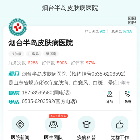
烟台半岛皮肤病医院
昨日浏览
982
总浏览
62.3万
烟台半岛皮肤病医院
皮肤病
白癜风
银屑病
服务次数
6288
好评数
5903
好评率
97%
烟台半岛皮肤病医院【预约挂号0535-6203592】
是山东省规范化诊疗皮肤病、白癜风、白斑、晕痣的医
详情
院。熟悉皮肤病科常见病、多发病、疑难病的诊治，尤
18753535580(同电话)
其擅长光化学疗法、窄波紫外线、308准分子激光以及外
0535-6203592(官方电话)
导航
致电
用药物治疗，比如氮芥乙醇、复方卡力孜然酊等，以及
5人开通服务
移植治疗白癜风，包括自体表皮移植、微小皮片移植、
自体培养黑素细胞移植等。
医院新闻
医生团队
疾病科普
党群工作