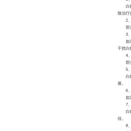
白癜风
致治疗
2、
部分患
3、
如果白
干扰白
4、
部分白
5、
白癜风
展。
6、
如果患
7、
白癜风
佳。
8、