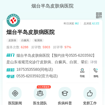
烟台半岛皮肤病医院
昨日浏览
982
总浏览
62.3万
烟台半岛皮肤病医院
皮肤病
白癜风
银屑病
服务次数
6288
好评数
5903
好评率
97%
烟台半岛皮肤病医院【预约挂号0535-6203592】
是山东省规范化诊疗皮肤病、白癜风、白斑、晕痣的医
详情
院。熟悉皮肤病科常见病、多发病、疑难病的诊治，尤
18753535580(同电话)
其擅长光化学疗法、窄波紫外线、308准分子激光以及外
0535-6203592(官方电话)
导航
致电
用药物治疗，比如氮芥乙醇、复方卡力孜然酊等，以及
5人开通服务
移植治疗白癜风，包括自体表皮移植、微小皮片移植、
自体培养黑素细胞移植等。
医院新闻
医生团队
疾病科普
党群工作