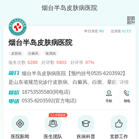
烟台半岛皮肤病医院
昨日浏览
982
总浏览
62.3万
烟台半岛皮肤病医院
皮肤病
白癜风
银屑病
服务次数
6288
好评数
5903
好评率
97%
烟台半岛皮肤病医院【预约挂号0535-6203592】
是山东省规范化诊疗皮肤病、白癜风、白斑、晕痣的医
详情
院。熟悉皮肤病科常见病、多发病、疑难病的诊治，尤
18753535580(同电话)
其擅长光化学疗法、窄波紫外线、308准分子激光以及外
0535-6203592(官方电话)
导航
致电
用药物治疗，比如氮芥乙醇、复方卡力孜然酊等，以及
5人开通服务
移植治疗白癜风，包括自体表皮移植、微小皮片移植、
自体培养黑素细胞移植等。
医院新闻
医生团队
疾病科普
党群工作