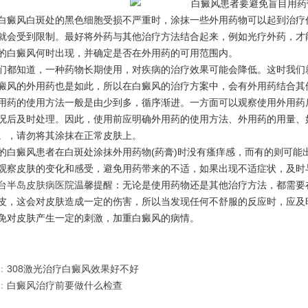
风白斑处的黑色细胞受损不严重时，涂抹一些外用药物可以起到治疗作
就会受到限制。最好将外药与其他治疗方法结合起来，例如光疗外药，才
的白癜风何时出现，并确定是否在外用药的可用范围内。
知道，一种药物长期使用，对疾病的治疗效果可能会降低。这时我们就
癜风的外用药也是如此，所以在白癜风的治疗方案中，会有外用药结合其
的使用方法一般是由少到多，循序渐进。一方面可以观察使用外用药后
况后及时处理。因此，使用前应明确外用药的使用方法、外用药的用量、
。，请勿将其涂抹在正常皮肤上。
癜风患者在白斑处涂抹外用药物(药膏)时没有瘙痒感，而有的则可能出
观察皮肤的变化和感受，避免用药带来的不适，如果出现不适症状，及时
台半岛皮肤病医院
温馨提醒：无论是使用药物还是其他治疗方法，都需要
皮，这会对皮肤造成一定的伤害，所以当发现任何不舒服的反应时，应及
免对皮肤产生一定的刺激，加重白癜风的病情。
：
308激光治疗白癜风效果好不好
：
白癜风治疗前要做什么检查