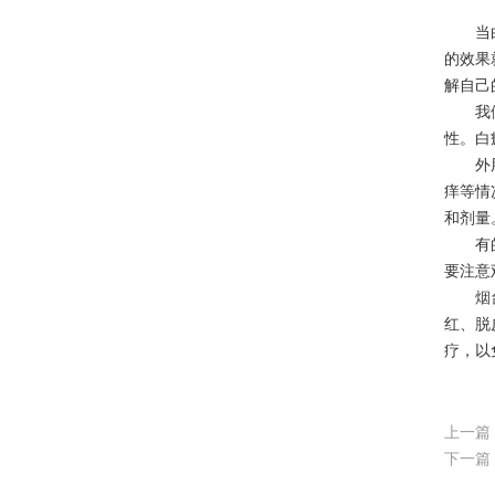
当白癜
的效果
解自己
我们都
性。白
外用药
痒等情
和剂量
有的白
要注意
烟
红、脱
疗，以
上一篇
下一篇