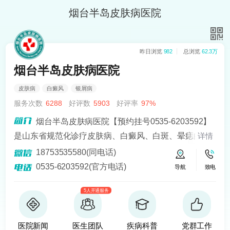
烟台半岛皮肤病医院
昨日浏览
982
总浏览
62.3万
烟台半岛皮肤病医院
皮肤病
白癜风
银屑病
服务次数
6288
好评数
5903
好评率
97%
烟台半岛皮肤病医院【预约挂号0535-6203592】
是山东省规范化诊疗皮肤病、白癜风、白斑、晕痣的医
详情
院。熟悉皮肤病科常见病、多发病、疑难病的诊治，尤
18753535580(同电话)
其擅长光化学疗法、窄波紫外线、308准分子激光以及外
0535-6203592(官方电话)
导航
致电
用药物治疗，比如氮芥乙醇、复方卡力孜然酊等，以及
5人开通服务
移植治疗白癜风，包括自体表皮移植、微小皮片移植、
自体培养黑素细胞移植等。
医院新闻
医生团队
疾病科普
党群工作