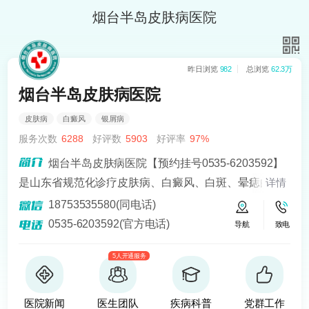
烟台半岛皮肤病医院
昨日浏览
982
总浏览
62.3万
烟台半岛皮肤病医院
皮肤病
白癜风
银屑病
服务次数
6288
好评数
5903
好评率
97%
烟台半岛皮肤病医院【预约挂号0535-6203592】
是山东省规范化诊疗皮肤病、白癜风、白斑、晕痣的医
详情
院。熟悉皮肤病科常见病、多发病、疑难病的诊治，尤
18753535580(同电话)
其擅长光化学疗法、窄波紫外线、308准分子激光以及外
0535-6203592(官方电话)
导航
致电
用药物治疗，比如氮芥乙醇、复方卡力孜然酊等，以及
5人开通服务
移植治疗白癜风，包括自体表皮移植、微小皮片移植、
自体培养黑素细胞移植等。
医院新闻
医生团队
疾病科普
党群工作