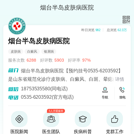
烟台半岛皮肤病医院
昨日浏览
982
总浏览
62.3万
烟台半岛皮肤病医院
皮肤病
白癜风
银屑病
服务次数
6288
好评数
5903
好评率
97%
烟台半岛皮肤病医院【预约挂号0535-6203592】
是山东省规范化诊疗皮肤病、白癜风、白斑、晕痣的医
详情
院。熟悉皮肤病科常见病、多发病、疑难病的诊治，尤
18753535580(同电话)
其擅长光化学疗法、窄波紫外线、308准分子激光以及外
0535-6203592(官方电话)
导航
致电
用药物治疗，比如氮芥乙醇、复方卡力孜然酊等，以及
5人开通服务
移植治疗白癜风，包括自体表皮移植、微小皮片移植、
自体培养黑素细胞移植等。
医院新闻
医生团队
疾病科普
党群工作