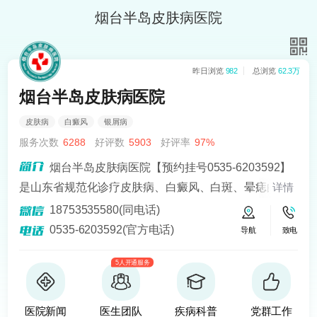
烟台半岛皮肤病医院
昨日浏览
982
总浏览
62.3万
烟台半岛皮肤病医院
皮肤病
白癜风
银屑病
服务次数
6288
好评数
5903
好评率
97%
烟台半岛皮肤病医院【预约挂号0535-6203592】
是山东省规范化诊疗皮肤病、白癜风、白斑、晕痣的医
详情
院。熟悉皮肤病科常见病、多发病、疑难病的诊治，尤
18753535580(同电话)
其擅长光化学疗法、窄波紫外线、308准分子激光以及外
0535-6203592(官方电话)
导航
致电
用药物治疗，比如氮芥乙醇、复方卡力孜然酊等，以及
5人开通服务
移植治疗白癜风，包括自体表皮移植、微小皮片移植、
自体培养黑素细胞移植等。
医院新闻
医生团队
疾病科普
党群工作