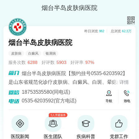
烟台半岛皮肤病医院
昨日浏览
982
总浏览
62.3万
烟台半岛皮肤病医院
皮肤病
白癜风
银屑病
服务次数
6288
好评数
5903
好评率
97%
烟台半岛皮肤病医院【预约挂号0535-6203592】
是山东省规范化诊疗皮肤病、白癜风、白斑、晕痣的医
详情
院。熟悉皮肤病科常见病、多发病、疑难病的诊治，尤
18753535580(同电话)
其擅长光化学疗法、窄波紫外线、308准分子激光以及外
0535-6203592(官方电话)
导航
致电
用药物治疗，比如氮芥乙醇、复方卡力孜然酊等，以及
5人开通服务
移植治疗白癜风，包括自体表皮移植、微小皮片移植、
自体培养黑素细胞移植等。
医院新闻
医生团队
疾病科普
党群工作