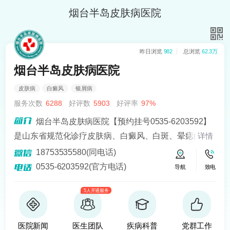
烟台半岛皮肤病医院
昨日浏览
982
总浏览
62.3万
烟台半岛皮肤病医院
皮肤病
白癜风
银屑病
服务次数
6288
好评数
5903
好评率
97%
烟台半岛皮肤病医院【预约挂号0535-6203592】
是山东省规范化诊疗皮肤病、白癜风、白斑、晕痣的医
详情
院。熟悉皮肤病科常见病、多发病、疑难病的诊治，尤
18753535580(同电话)
其擅长光化学疗法、窄波紫外线、308准分子激光以及外
0535-6203592(官方电话)
导航
致电
用药物治疗，比如氮芥乙醇、复方卡力孜然酊等，以及
5人开通服务
移植治疗白癜风，包括自体表皮移植、微小皮片移植、
自体培养黑素细胞移植等。
医院新闻
医生团队
疾病科普
党群工作