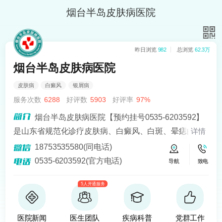
烟台半岛皮肤病医院
昨日浏览
982
总浏览
62.3万
烟台半岛皮肤病医院
皮肤病
白癜风
银屑病
服务次数
6288
好评数
5903
好评率
97%
烟台半岛皮肤病医院【预约挂号0535-6203592】
是山东省规范化诊疗皮肤病、白癜风、白斑、晕痣的医
详情
院。熟悉皮肤病科常见病、多发病、疑难病的诊治，尤
18753535580(同电话)
其擅长光化学疗法、窄波紫外线、308准分子激光以及外
0535-6203592(官方电话)
导航
致电
用药物治疗，比如氮芥乙醇、复方卡力孜然酊等，以及
5人开通服务
移植治疗白癜风，包括自体表皮移植、微小皮片移植、
自体培养黑素细胞移植等。
医院新闻
医生团队
疾病科普
党群工作