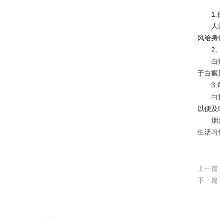
1.保
人口的
风给身
2、
白癜风
于白癜
3.每
白癜风
以便及
烟
生活习
上一篇
下一篇