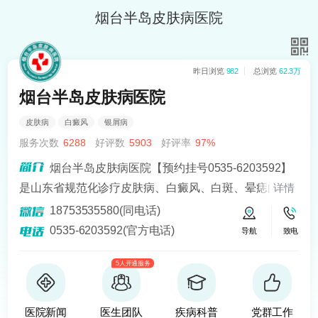
烟台半岛皮肤病医院
昨日浏览
982
总浏览
62.3万
烟台半岛皮肤病医院
皮肤病
白癜风
银屑病
服务次数
6288
好评数
5903
好评率
97%
烟台半岛皮肤病医院【预约挂号0535-6203592】
是山东省规范化诊疗皮肤病、白癜风、白斑、晕痣的医
详情
院。熟悉皮肤病科常见病、多发病、疑难病的诊治，尤
18753535580(同电话)
其擅长光化学疗法、窄波紫外线、308准分子激光以及外
0535-6203592(官方电话)
导航
致电
用药物治疗，比如氮芥乙醇、复方卡力孜然酊等，以及
5人开通服务
移植治疗白癜风，包括自体表皮移植、微小皮片移植、
自体培养黑素细胞移植等。
医院新闻
医生团队
疾病科普
党群工作